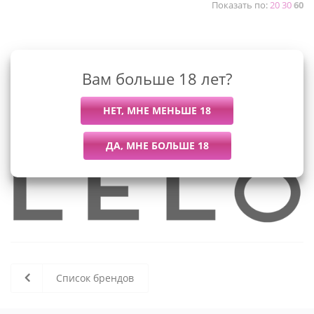
Показать по:
20
30
60
К сожалению, раздел пуст
Вам больше 18 лет?
В данный момент нет активных
товаров
Список брендов