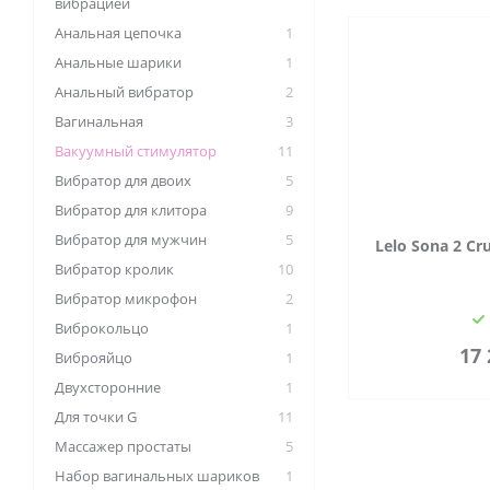
вибрацией
Анальная цепочка
1
Анальные шарики
1
Анальный вибратор
2
Вагинальная
3
Вакуумный стимулятор
11
Вибратор для двоих
5
Вибратор для клитора
9
Вибратор для мужчин
5
Lelo Sona 2 Cr
Вибратор кролик
10
Вибратор микрофон
2
Виброкольцо
1
17
Виброяйцо
1
Двухсторонние
1
Для точки G
11
Массажер простаты
5
Набор вагинальных шариков
1