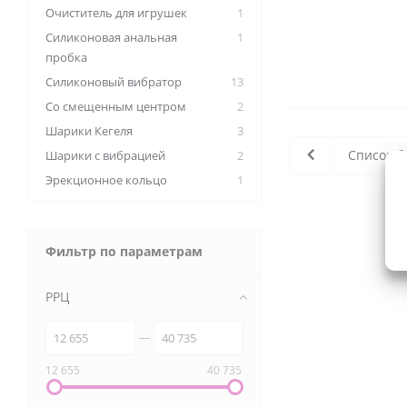
Очиститель для игрушек
1
Силиконовая анальная
1
пробка
Силиконовый вибратор
13
Со смещенным центром
2
Шарики Кегеля
3
Список б
Шарики с вибрацией
2
Эрекционное кольцо
1
Фильтр по параметрам
РРЦ
12 655
40 735