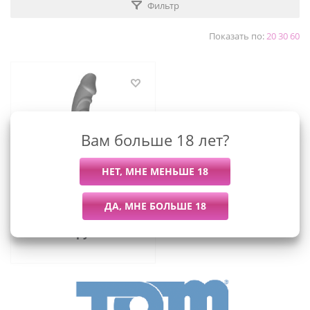
Фильтр
Показать по:
20
30
60
Вам больше 18 лет?
Огромный ребристый
анальный вибратор Tom
of Finland, 24х5 см
(чёрный)
5 509
руб.
/шт