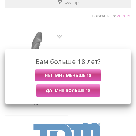
Фильтр
Показать по:
20
30
60
Вам больше 18 лет?
Огромный ребристый
анальный вибратор Tom
of Finland, 24х5 см
(чёрный)
5 509
руб.
/шт