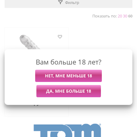
Фильтр
Показать по:
20
30
60
Вам больше 18 лет?
Утолщающая
текстурированная
насадка на пенис - Tom of
Finland - 19 см
(прозрачный)
1 569
руб.
/шт