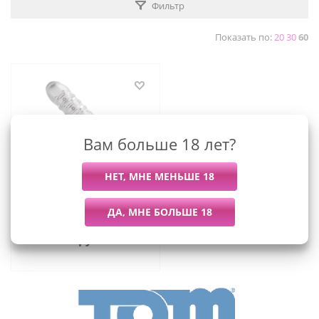
Фильтр
Показать по:
20
30
60
Вам больше 18 лет?
Утолщающая
текстурированная
насадка на пенис - Tom of
Finland - 19 см
(прозрачный)
1 569
руб.
/шт