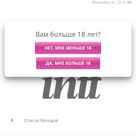
Показать по:
20
30
60
К сожалению, раздел пуст
Вам больше 18 лет?
В данный момент нет активных
товаров
Список брендов