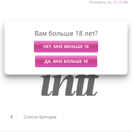
Показать по:
20
30
60
К сожалению, раздел пуст
Вам больше 18 лет?
В данный момент нет активных
товаров
Список брендов