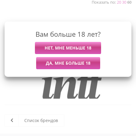
Показать по:
20
30
60
К сожалению, раздел пуст
Вам больше 18 лет?
В данный момент нет активных
товаров
Список брендов