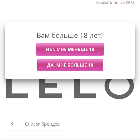
Показать по:
20
30
60
К сожалению, раздел пуст
Вам больше 18 лет?
В данный момент нет активных
товаров
Список брендов