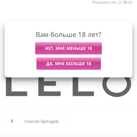
Показать по:
20
30
60
К сожалению, раздел пуст
Вам больше 18 лет?
В данный момент нет активных
товаров
Список брендов