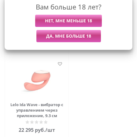
Вам больше 18 лет?
Lelo Enigma Double Sonic -
Lelo Ina 3 - вибратор
вакуумный смарт
кролик, 11х3.7 см
стимулятор с вибрацией,
14 см
40 735
руб.
/шт
20 995
руб.
/шт
Lelo Ida Wave - вибратор с
управлением через
приложение, 9.3 см
22 295
руб.
/шт