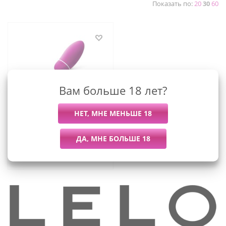
Показать по:
20
30
60
Вам больше 18 лет?
LELO Luna Smart Bead -
тренажер для
упражнений Кегеля
13 995
руб.
/шт