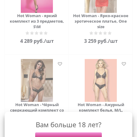
Hot Woman - яркий
Hot Woman - Ярко-красное
комплект из 3 предметов,
эротическое платье, One
S\M
size
4 289
руб.
/шт
3 259
руб.
/шт
Hot Woman - Чёрный
Hot Woman - Ажурный
сверкающий комплект со
комплект белья, M/L,
стразами, L/XL
(чёрный)
Вам больше 18 лет?
5 239
руб.
/шт
2 479
руб.
/шт