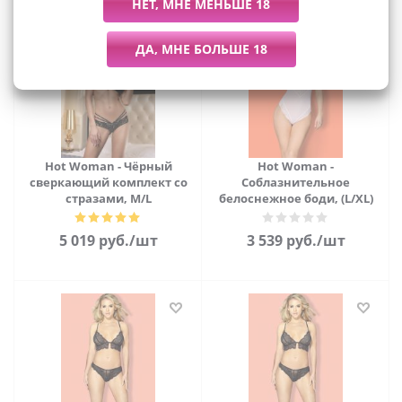
Hot Woman - Чёрный
Hot Woman -
сверкающий комплект со
Соблазнительное
стразами, M/L
белоснежное боди, (L/XL)
5 019
руб.
/шт
3 539
руб.
/шт