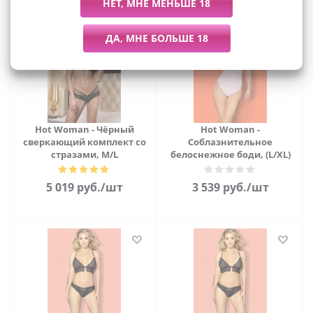
Hot Woman - Чёрный
Hot Woman -
сверкающий комплект со
Соблазнительное
стразами, M/L
белоснежное боди, (L/XL)
5 019
руб.
/шт
3 539
руб.
/шт