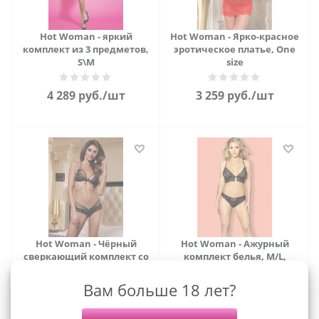
Hot Woman - яркий
Hot Woman - Ярко-красное
комплект из 3 предметов,
эротическое платье, One
S\M
size
4 289
руб.
/шт
3 259
руб.
/шт
Hot Woman - Чёрный
Hot Woman - Ажурный
сверкающий комплект со
комплект белья, M/L,
стразами, L/XL
(чёрный)
Вам больше 18 лет?
5 239
руб.
/шт
2 479
руб.
/шт