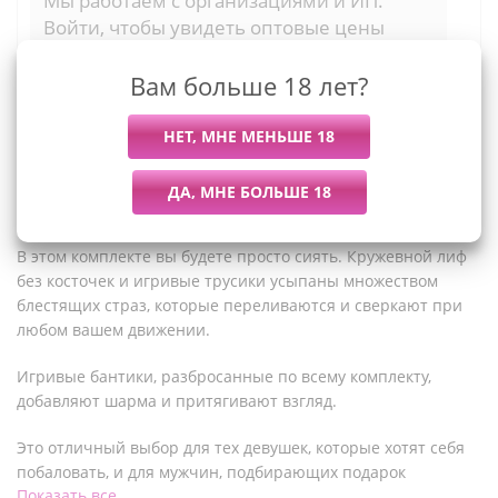
Мы работаем с организациями и ИП.
Войти, чтобы увидеть оптовые цены
Вам больше 18 лет?
Описание
В этом комплекте вы будете просто сиять. Кружевной лиф
без косточек и игривые трусики усыпаны множеством
блестящих страз, которые переливаются и сверкают при
любом вашем движении.
Игривые бантики, разбросанные по всему комплекту,
добавляют шарма и притягивают взгляд.
Это отличный выбор для тех девушек, которые хотят себя
побаловать, и для мужчин, подбирающих подарок
Показать все
любимой.