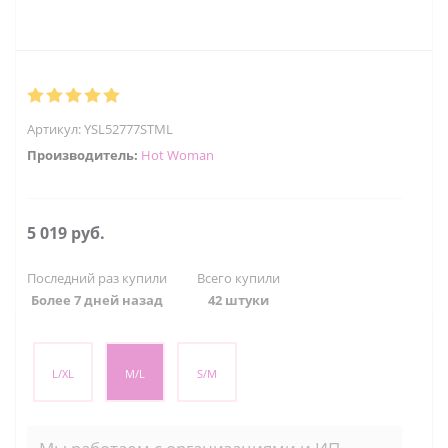
Артикул:
YSL52777STML
Производитель:
Hot Woman
5 019
руб.
Последний раз купили
Всего купили
Более 7 дней назад
42 штуки
L/XL
M/L
S/M