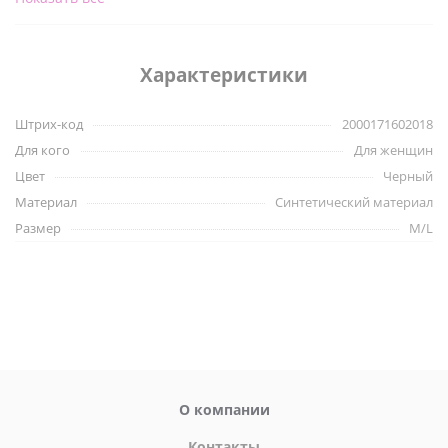
Материал:
92% полиэстер, 8% эластан.
Характеристики
Штрих-код
2000171602018
Для кого
Для женщин
Цвет
Черный
Материал
Синтетический материал
Размер
M/L
О компании
Контакты