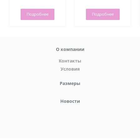
Oxytrust, 1 мл
мл.
будете вознаграждены неизменным положительным
результатом.
Подробнее
Подробнее
О компании
Контакты
Условия
Размеры
Новости