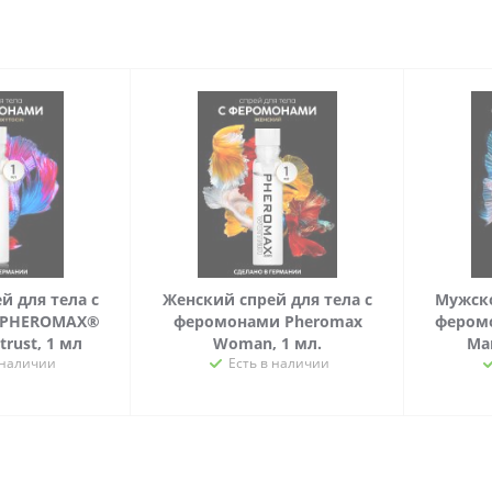
, Андростенол, Эстратетраэнол, Копулин
.
U LIFE (Германия).
ны при покупке концентрата феромонов
есь ответственно к своему бюджету и здоровью,
оригинальный продукт и вы будете
изменным положительным результатом.
й для тела с
Женский спрей для тела с
Мужско
 PHEROMAX®
феромонами Pheromax
фером
rust, 1 мл
Woman, 1 мл.
Man
 наличии
Есть в наличии