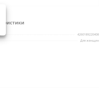
теристики
д
4260189220408
Для женщин