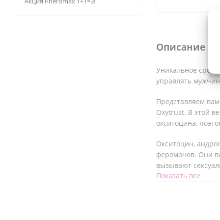
Акция Pheromax 1+1=3!
Описание
Уникальное средс
управлять мужчин
Представляем вам
Oxytrust. В этой 
окситоцина, поэт
Окситоцин, андрос
феромонов. Они 
вызывают сексуал
Показать все
только так. Идете
важный договор? 
область шеи или з
Спрей без запаха