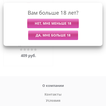
Вам больше 18 лет?
Лаборатория Катрин
Candy bath bar - Шипучая
соль для ванн Пончик
Спелая клубника, 130 г
409
руб.
О компании
Контакты
Условия