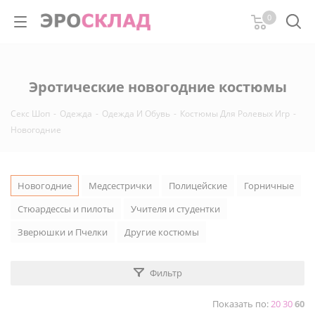
0
Эротические новогодние костюмы
Секс Шоп
-
Одежда
-
Одежда И Обувь
-
Костюмы Для Ролевых Игр
-
Новогодние
Новогодние
Медсестрички
Полицейские
Горничные
Стюардессы и пилоты
Учителя и студентки
Зверюшки и Пчелки
Другие костюмы
Фильтр
Показать по:
20
30
60