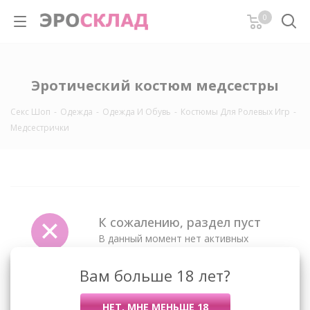
0
Эротический костюм медсестры
Секс Шоп
-
Одежда
-
Одежда И Обувь
-
Костюмы Для Ролевых Игр
-
Медсестрички
К сожалению, раздел пуст
В данный момент нет активных
товаров
Вам больше 18 лет?