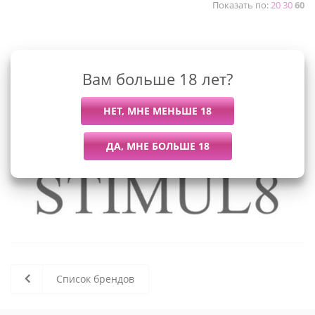
Показать по:
20
30
60
К сожалению, раздел пуст
Вам больше 18 лет?
В данный момент нет активных
товаров
Список брендов