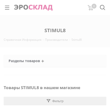
0
STIMUL8
Справочная Информация
-
Производители
-
Stimul8
Разделы товаров
Товары STIMUL8 в нашем магазине
Фильтр