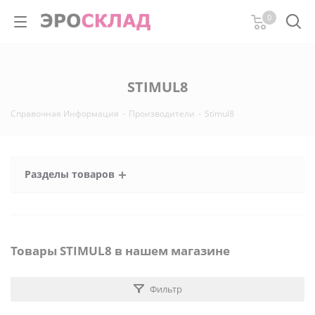
0
STIMUL8
Справочная Информация
-
Производители
-
Stimul8
Разделы товаров
Товары STIMUL8 в нашем магазине
Фильтр