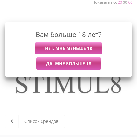
Показать по:
20
30
60
К сожалению, раздел пуст
Вам больше 18 лет?
В данный момент нет активных
товаров
Список брендов