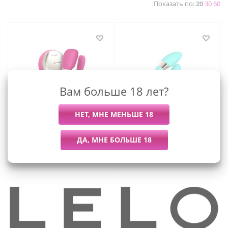
Показать по:
20
30
60
Вам больше 18 лет?
Lelo Tiani 3 - Вибратор для
Lelo Tiani Harmony -
пар с дистанционным
вибратор для пар
управлением
19 615
руб.
/шт
18 455
руб.
/шт