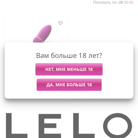
Показать по:
20
30
60
Вам больше 18 лет?
LELO Luna Smart Bead -
тренажер для
упражнений Кегеля
13 995
руб.
/шт