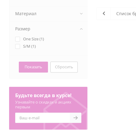
Материал
Список б
Размер
One Size (
1
)
S/M (
1
)
Сбросить
Будьте всегда в курсе!
Узнавайте о скидках и акциях
первым