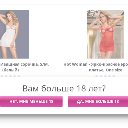
 Изящная сорочка, S/M,
Hot Woman - Ярко-красное эр
(белый)
платье, One size
Есть в наличии
Есть в наличии
Вам больше 18 лет?
639
руб.
/шт
3 259
руб.
/шт