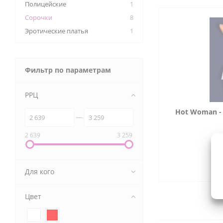
Полицейские
1
Сорочки
8
Эротические платья
1
Фильтр по параметрам
РРЦ
Hot Woman -
2 639
3 259
2 
Для кого
Цвет