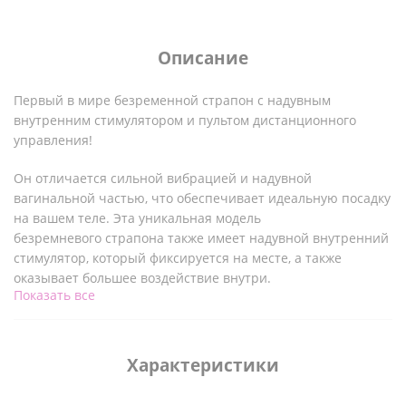
Описание
Первый в мире безременной страпон с надувным
внутренним стимулятором и пультом дистанционного
управления!
Он отличается сильной вибрацией и надувной
вагинальной частью, что обеспечивает идеальную посадку
на вашем теле. Эта уникальная модель
безремневого страпона также имеет надувной внутренний
стимулятор, который фиксируется на месте, а также
оказывает большее воздействие внутри.
Показать все
Подушечка с выступами обеспечивает стимуляцию
клитора. Между тем, каждый толчок направляет длинный,
гладкий стержень в партнера. Для большего удобства
Характеристики
беспроводной пульт дистанционного управления
позволяет управлять функцией надувания и мощными