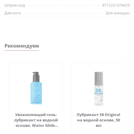
Основа – водная
Штрих-код
8713221474629
Цвет – прозрачный
Для кого
Для женщин
Производитель – Toy Joy
Состав:
вода, глицерин, гидроксидцеллюлоза,
феноксиэтанол, аллантоин, бензонат натрия.
Рекомендуем
Увлажняющий гель-
Лубрикант S8 Original
лубрикант на водной
на водной основе, 50
основе, Water Glide,
мл
70 мл - Viamax