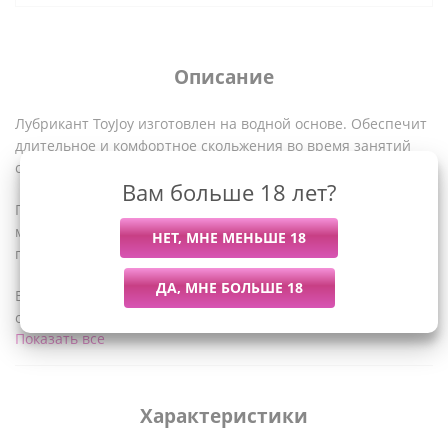
Описание
Лубрикант ToyJoy изготовлен на водной основе. Обеспечит
длительное и комфортное скольжения во время занятий
сексом.
Вам больше 18 лет?
Позаботься о своем здоровье и предотврати образование
микротравм или микротрещин, пускай интимная близость
приносит только удовольствие обеим партнерам!
Высококачественная смазка имеет нежную текстуру, не
оставляет жирных пятен на одежде или белье.
Показать все
Совместима с презервативами и со всеми видами интим-
игрушек.
Характеристики
Объем - 100 мл