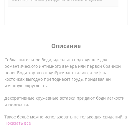
Описание
Соблазнительное боди, идеально подходящее для
романтического интимного вечера или первой брачной
ночи. Боди хорошо подчёркивает талию, а лиф на
косточках выгодно преподнесёт грудь, придавая ей
изящную округлость.
Декоративные кружевные вставки придают боди лёгкости
и нежности.
Такое бельё можно использовать не только для свиданий, а
Показать все
и для ежедневного использования, чтобы поднять
собственную самооценку.