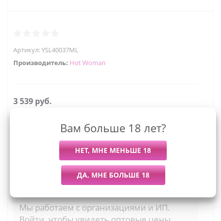
Артикул:
YSL40037ML
Производитель:
Hot Woman
3 539
руб.
Последний раз купили
Всего купили
Вам больше 18 лет?
Более 7 дней назад
31 штуку
L/XL
M/L
S/M
Мы работаем с организациями и ИП.
Войти, чтобы увидеть оптовые цены