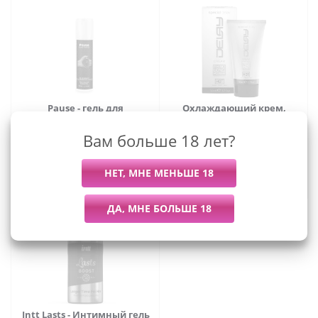
Pause - гель для
Охлаждающий крем,
продления полового акта,
продлевающий половой
50 мл
акт Hot Delay - 50 мл
Вам больше 18 лет?
1 745
руб.
2 728
руб.
Intt Lasts - Интимный гель