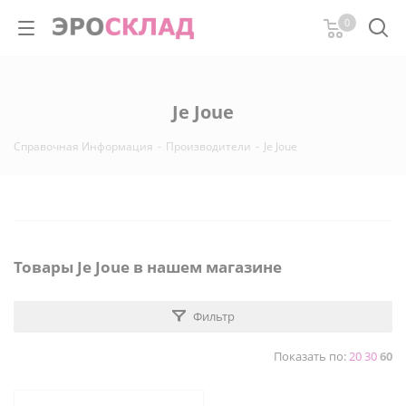
0
Je Joue
Справочная Информация
-
Производители
-
Je Joue
Товары Je Joue в нашем магазине
Фильтр
Показать по:
20
30
60