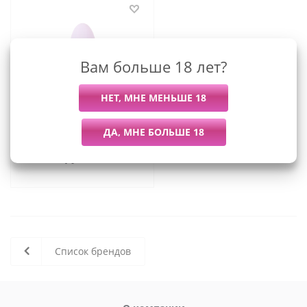
Вам больше 18 лет?
Je Joue Mimi Soft
стимулятор клитора для
новичков и повышенной
чувствительности
клитора, 12.7х9 см
0
руб.
/шт
(сиреневый)
Список брендов