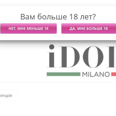
Вам больше 18 лет?
К сожалению, раздел пуст
В данный момент нет активных товаров
рендов