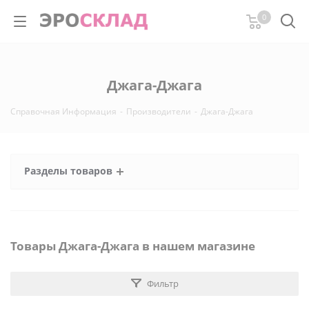
0
Джага-Джага
Справочная Информация
-
Производители
-
Джага-Джага
Разделы товаров
Товары Джага-Джага в нашем магазине
Фильтр