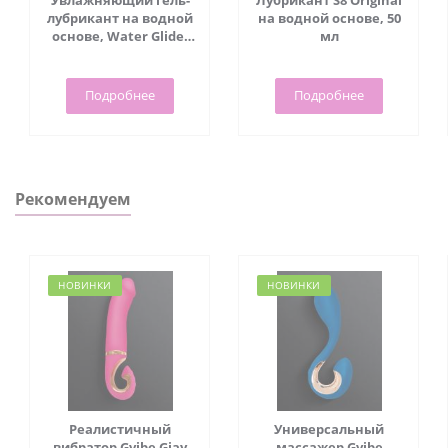
Увлажняющий гель-
Лубрикант S8 Original
Технология wavemotion
лубрикант на водной
на водной основе, 50
Регулируемая интенсивность
основе, Water Glide,
мл
70 мл - Viamax
Размер: 20,0 x 6,5 x 4,5 см
Подробнее
Подробнее
Рекомендуем
НОВИНКИ
НОВИНКИ
Реалистичный
Универсальный
вибратор Gvibe Gjay
массажер Gvibe