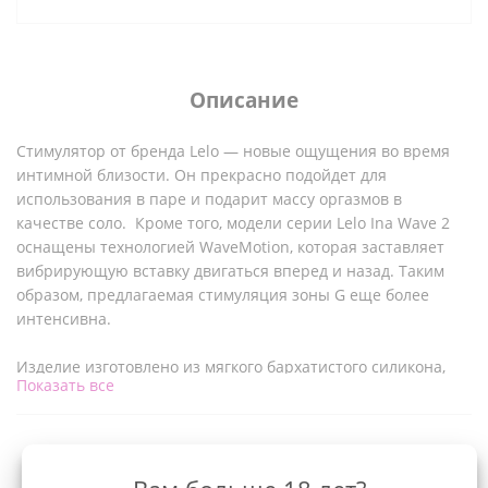
Описание
Стимулятор от бренда Lelo — новые ощущения во время
интимной близости. Он прекрасно подойдет для
использования в паре и подарит массу оргазмов в
качестве соло. Кроме того, модели серии Lelo Ina Wave 2
оснащены технологией WaveMotion, которая заставляет
вибрирующую вставку двигаться вперед и назад. Таким
образом, предлагаемая стимуляция зоны G еще более
интенсивна.
Изделие изготовлено из мягкого бархатистого силикона,
Показать все
который быстро адаптируется к температуре вашего тела
и поэтому очень удобен и приятен в использовании. С
помощью вибратора вы можете одновременно
наслаждаться стимуляцией зоны G и клитора, а благодаря
Характеристики
технологии WaveMotion вы можете достичь оргазма еще