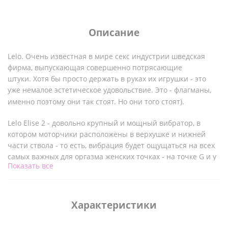
Описание
Lelo. Очень известная в мире секс индустрии шведская
фирма, выпускающая совершенно потрясающие
штуки. Хотя бы просто держать в руках их игрушки - это
уже немалое эстетическое удовольствие. Это - флагманы,
именно поэтому они так стоят. Но они того стоят).
Lelo Elise 2 - довольно крупный и мощный вибратор, в
котором моторчики расположены в верхушке и нижней
части ствола - то есть, вибрация будет ощущаться на всех
самых важных для оргазма женских точках - на точке G и у
Показать все
входа во влагалище. Плюс легкий, анатомически
правильный изгиб, позволяющий удобно доставать до
нужных местечек, и хорошая длина - в целом 22 см.
Диаметр 3,6-4,2 см. Вес игрушки 210 гр.
Характеристики
Поверхность - медицинский силикон премиум качества,