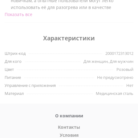
новичкам, а опытные пользователи могут легко
использовать её для разогрева или в качестве
пикантного украшения.
Показать все
Качественный материал. Сделана из самого
гигиеничного материала - металла. Пробка не
притягивает посторонние запахи, её легко мыть и даже
Характеристики
дезинфицировать. С ней можно
использовать лубриканты на любой основе
Штрих-код
2000172313012
Приятный дизайн. Яркий и необычный окрас пробки
Для кого
Для женщин, Для мужчин
привлечёт внимание и порадует эстета внутри вас.
Цвет
Розовый
Кристал в основании станет именно той пикантной
Питание
деталью, которая превратит обычный секс в целое
Не предусмотрено
представление.
Управление с приложения
Нет
Абсолютно безопасная. Узкий удлиненный кончик этой
Материал
Медицинская сталь
игрушки не только легко проникает в самые тугие места,
но и максимально комфортно размещается внутри. С
этой пробкой можно делать любые движения и
О компании
принимать любые позы - она абсолютно гладкая, не
имеет заостренных углов, и в любом положении
Контакты
ощущается естественно!
Условия