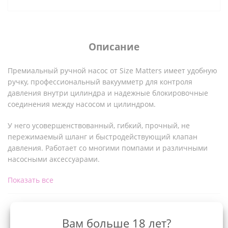
Описание
Премиальный ручной насос от Size Matters имеет удобную
ручку, профессиональный вакуумметр для контроля
давления внутри цилиндра и надежные блокировочные
соединения между насосом и цилиндром.
У него усовершенствованный, гибкий, прочный, не
пережимаемый шланг и быстродействующий клапан
давления. Работает со многими помпами и различными
насосными аксессуарами.
Показать все
Увеличьте свои соски, увеличьте свой пенис, стимулируйте
свой клитор, усильте свой оргазм и улучшите свою
сексуальную жизнь! Наслаждайтесь мгновенными и
значительными результатами без кремов, таблеток или
Характеристики
Вам больше 18 лет?
программ, которым нужно следовать.