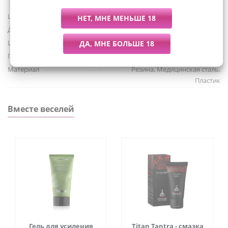
Штрих-код
848518013415
Характеристики:
Для кого
Унисекс
Цвет
Черный
Материал - АБС пластик, резина, металл
Питание
Не предусмотрено
Длина - 22.86 см
Материал
Резина, Медицинская сталь,
Ширина - 15.24 см
Пластик
Бренд - Size Matters
Вместе веселей
Гель для усиления
Titan Tantra - смазка