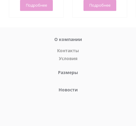
Подробнее
Подробнее
Условия хранения:
хранить при температуре от +5 °С до
+25 °С вдали от прямых солнечных лучей.
О компании
Контакты
Условия
Размеры
Новости