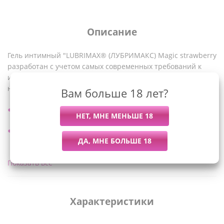
Описание
Гель интимный "LUBRIMAX® (ЛУБРИМАКС) Magic strawberry
разработан с учетом самых современных требований к
интимным средствам и максимально приближен к
натуральной смазке:
Вам больше 18 лет?
восполняет недостаток естественной смазки,
дополнительно увлажняет, смазывает при ощущениях
дискомфорта в начале и в ходе полового акта,
вызванного сухостью вагинальной и других интимных
Показать все
зон;
не раздражает горло и не оставляет послевкусия;
Характеристики
не оставляет следов на одежде и белье, легко смывается
водой.