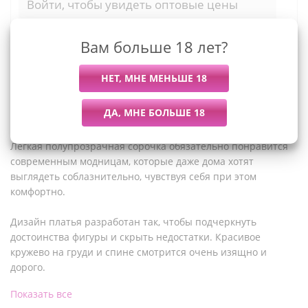
Войти, чтобы увидеть оптовые цены
Вам больше 18 лет?
Описание
Лёгкая полупрозрачная сорочка обязательно понравится
современным модницам, которые даже дома хотят
выглядеть соблазнительно, чувствуя себя при этом
комфортно.
Дизайн платья разработан так, чтобы подчеркнуть
достоинства фигуры и скрыть недостатки. Красивое
кружево на груди и спине смотрится очень изящно и
дорого.
Показать все
Такой наряд будет отличным подарком любимой.