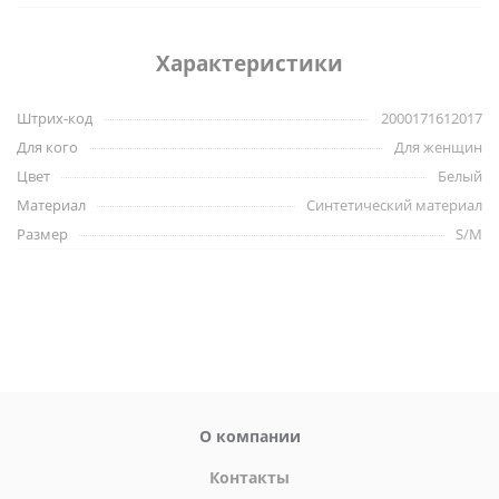
В комплекте идут трусики-стринги.
Характеристики
Материал:
88% нейлон, 12% эластан.
Штрих-код
2000171612017
Для кого
Для женщин
Цвет
Белый
Материал
Синтетический материал
Размер
S/M
О компании
Контакты