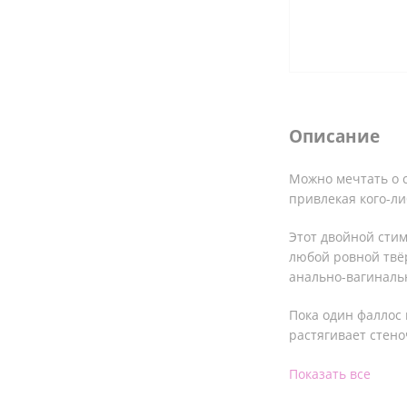
Описание
Можно мечтать о с
привлекая кого-ли
Этот двойной сти
любой ровной твё
анально-вагиналь
Пока один фаллос 
растягивает стено
Экспериментируйт
Показать все
интенсивности ри