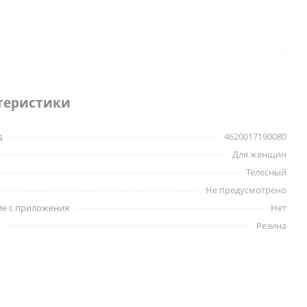
теристики
д
4620017190080
Для женщин
Телесный
Не предусмотрено
е с приложения
Нет
Резина