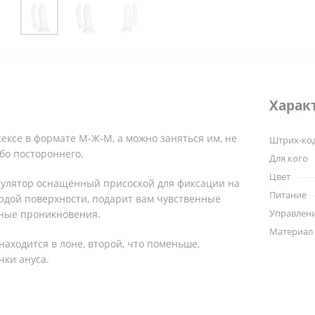
Харак
ексе в формате М-Ж-М, а можно заняться им, не
Штрих-ко
бо постороннего.
Для кого
Цвет
мулятор оснащённый присоской для фиксации на
Питание
рдой поверхности, подарит вам чувственные
Управлени
ные проникновения.
Материал
находится в лоне, второй, что поменьше,
чки ануса.
е с комфортом, задавайте любой по
тм – двойное удовольствие обязательно накроет