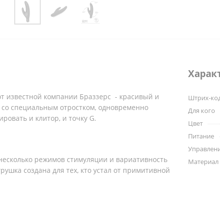
Харак
от известной компании Браззерс - красивый и
Штрих-ко
 со специальным отростком, одновременно
Для кого
ровать и клитор, и точку G.
Цвет
Питание
Управлени
есколько режимов стимуляции и вариативность
Материал
рушка создана для тех, кто устал от примитивной
а из медицинского силикона, безопасного для
оторый не будет липнуть к коже и вызывать