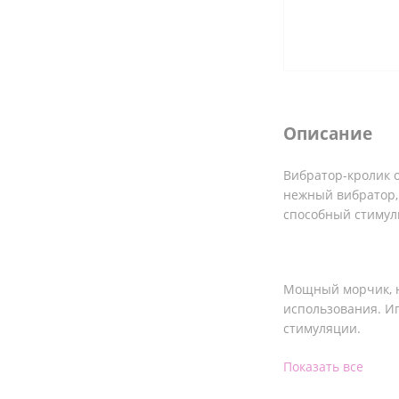
Описание
Вибратор-кролик 
нежный вибратор,
способный стимули
Мощный морчик, н
использования. Иг
стимуляции.
Игрушка выполнен
Показать все
кожи материала, к