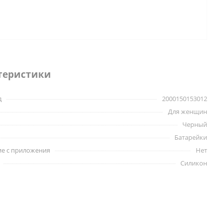
теристики
д
2000150153012
Для женщин
Черный
Батарейки
е с приложения
Нет
Силикон