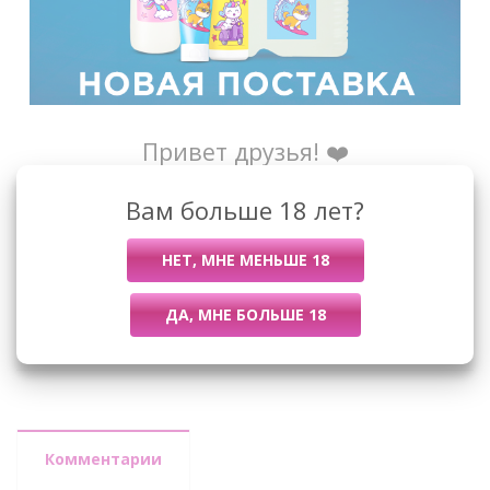
Привет друзья! ❤️
Новая поставка
Москвы
уже доступна
Вам больше 18 лет?
для заказов!
Назад к списку
Комментарии