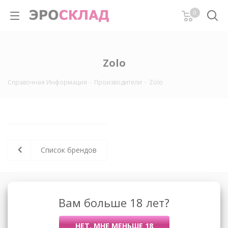
0
Zolo
Справочная Информация
-
Производители
-
Zolo
Список брендов
О компании
Вам больше 18 лет?
Контакты
Условия