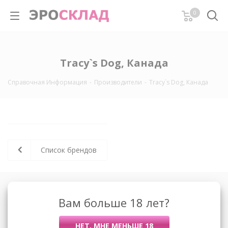
0
Tracy`s Dog, Канада
Справочная Информация
-
Производители
-
Tracy`s Dog, Канада
Список брендов
О компании
Вам больше 18 лет?
Контакты
Условия