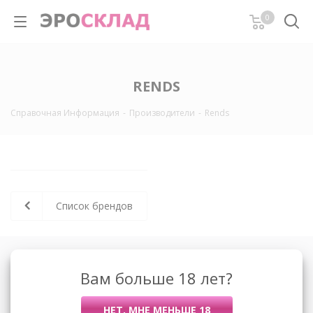
0
RENDS
Справочная Информация
-
Производители
-
Rends
Список брендов
О компании
Вам больше 18 лет?
Контакты
Условия