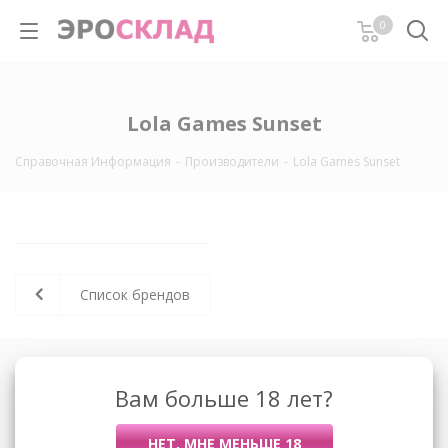
0
Lola Games Sunset
Справочная Информация
-
Производители
-
Lola Games Sunset
Список брендов
О компании
Вам больше 18 лет?
Контакты
Условия