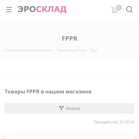
0
FPPR
Справочная Информация
-
Производители
-
Fppr
Товары FPPR в нашем магазине
Фильтр
Показать по:
20
30
60