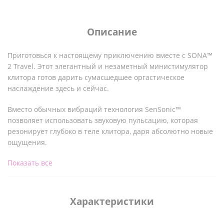
Описание
Приготовься к настоящему приключению вместе с SONA™
2 Travel. Этот элегантный и незаметный министимулятор
клитора готов дарить сумасшедшее оргастическое
наслаждение здесь и сейчас.
Вместо обычных вибраций технология SenSonic™
позволяет использовать звуковую пульсацию, которая
резонирует глубоко в теле клитора, даря абсолютно новые
ощущения.
Показать все
SONA™ 2 Travel оснащена 12 разными режимами,
способными раскрывать твою сексуальность даже в
дороге. Стимулятор идеально подходит для путешествий
благодаря небольшому размеру и возможности блокировки
Характеристики
на время перевозки. Длина всего 8,7 см — меньше, чем
стандартные солнцезащитные очки.