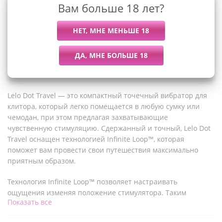
Вам больше 18 лет?
Описание
Lelo Dot Travel — это компактный точечный вибратор для
клитора, который легко помещается в любую сумку или
чемодан, при этом предлагая захватывающие
чувственную стимуляцию. Сдержанный и точный, Lelo Dot
Travel оснащен технологией Infinite Loop™, которая
поможет вам провести свои путешествия максимально
приятным образом.
Технология Infinite Loop™ позволяет настраивать
ощущения изменяя положение стимулятора. Таким
Показать все
образом вы можете легко контролировать размер области,
которую хотите стимулировать: чем шире угол