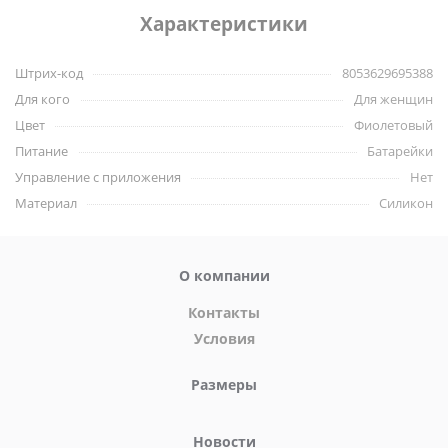
Характеристики
Характеристики вибратора:
Штрих-код
8053629695388
страна изготовления – Toyz4lovers (Италия),
Для кого
Для женщин
материал – медицинский силикон,
Цвет
Фиолетовый
общая длина – 15 см,
Питание
Батарейки
рабочая длина – 9,5 см,
Управление с приложения
Нет
диаметр – 3,5 см,
Материал
Силикон
работает от одной батарейки типа АА – не входит в
комплект.
О компании
Контакты
Условия
Размеры
Новости