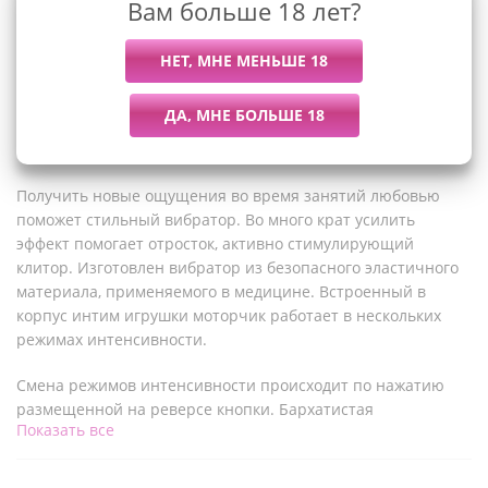
Вам больше 18 лет?
Описание
Получить новые ощущения во время занятий любовью
поможет стильный вибратор. Во много крат усилить
эффект помогает отросток, активно стимулирующий
клитор. Изготовлен вибратор из безопасного эластичного
материала, применяемого в медицине. Встроенный в
корпус интим игрушки моторчик работает в нескольких
режимах интенсивности.
Смена режимов интенсивности происходит по нажатию
размещенной на реверсе кнопки. Бархатистая
Показать все
поверхность и эргономичная форма позволяют аксессуару
легко проникать вглубь влагалища.